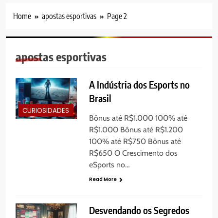
Home
apostas esportivas
Page 2
apostas esportivas
A Indústria dos Esports no
Brasil
CURIOSIDADES
Bônus até R$1.000 100% até
R$1.000 Bônus até R$1.200
100% até R$750 Bônus até
R$650 O Crescimento dos
eSports no…
Read More
Desvendando os Segredos