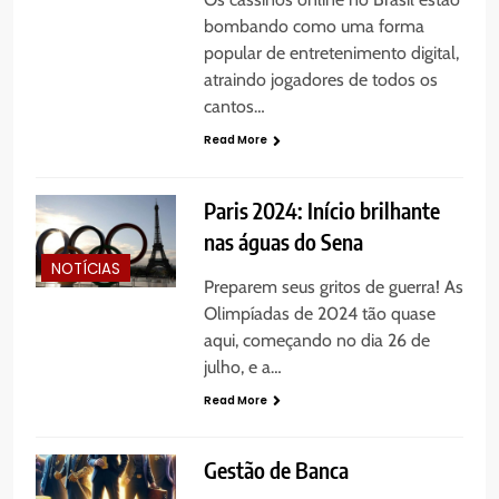
bombando como uma forma
popular de entretenimento digital,
atraindo jogadores de todos os
cantos…
Read More
Paris 2024: Início brilhante
nas águas do Sena
NOTÍCIAS
Preparem seus gritos de guerra! As
Olimpíadas de 2024 tão quase
aqui, começando no dia 26 de
julho, e a…
Read More
Gestão de Banca