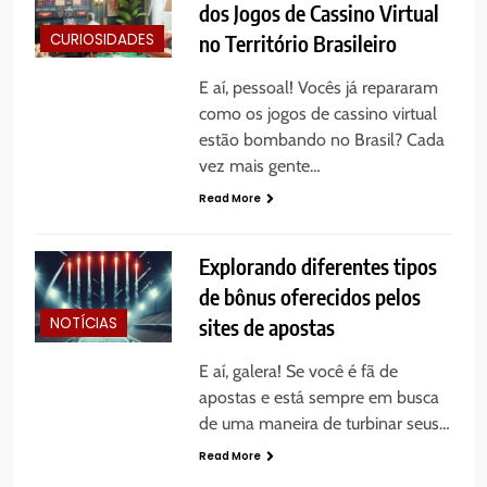
dos Jogos de Cassino Virtual
CURIOSIDADES
no Território Brasileiro
E aí, pessoal! Vocês já repararam
como os jogos de cassino virtual
estão bombando no Brasil? Cada
vez mais gente…
Read More
Explorando diferentes tipos
de bônus oferecidos pelos
NOTÍCIAS
sites de apostas
E aí, galera! Se você é fã de
apostas e está sempre em busca
de uma maneira de turbinar seus…
Read More