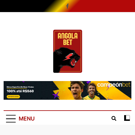
Skip
to
content
Angola Bet
AngolaBet, teu website de Dicas!
MENU