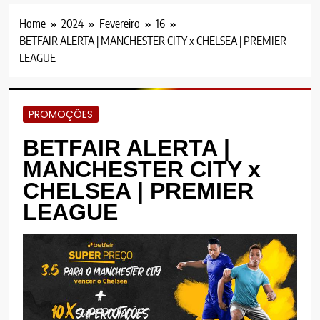
Home
2024
Fevereiro
16
BETFAIR ALERTA | MANCHESTER CITY x CHELSEA | PREMIER
LEAGUE
PROMOÇÕES
BETFAIR ALERTA |
MANCHESTER CITY x
CHELSEA | PREMIER
LEAGUE