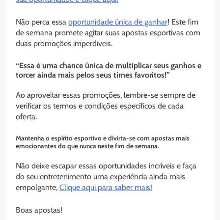
Não perca essa
oportunidade única de ganhar
! Este fim
de semana promete agitar suas apostas esportivas com
duas promoções imperdíveis.
“Essa é uma chance única de multiplicar seus ganhos e
torcer ainda mais pelos seus times favoritos!”
Ao aproveitar essas promoções, lembre-se sempre de
verificar os termos e condições específicos de cada
oferta.
Mantenha o espírito esportivo e divirta-se com apostas mais
emocionantes do que nunca neste fim de semana.
Não deixe escapar essas oportunidades incríveis e faça
do seu entretenimento uma experiência ainda mais
empolgante,
Clique aqui para saber mais!
Boas apostas!