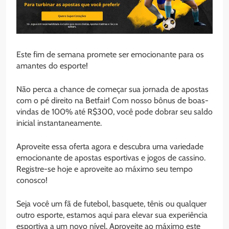
Este fim de semana promete ser emocionante para os
amantes do esporte!
Não perca a chance de começar sua jornada de apostas
com o pé direito na Betfair! Com nosso bônus de boas-
vindas de 100% até R$300, você pode dobrar seu saldo
inicial instantaneamente.
Aproveite essa oferta agora e descubra uma variedade
emocionante de apostas esportivas e jogos de cassino.
Registre-se hoje e aproveite ao máximo seu tempo
conosco!
Seja você um fã de futebol, basquete, tênis ou qualquer
outro esporte, estamos aqui para elevar sua experiência
esportiva a um novo nível. Aproveite ao máximo este