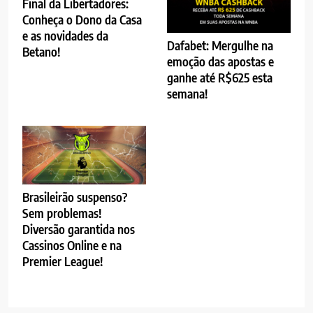
Final da Libertadores:
Conheça o Dono da Casa
e as novidades da
Dafabet: Mergulhe na
Betano!
emoção das apostas e
ganhe até R$625 esta
semana!
Brasileirão suspenso?
Sem problemas!
Diversão garantida nos
Cassinos Online e na
Premier League!