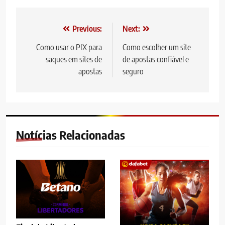
Navegação
Previous:
Next:
de
Como usar o PIX para
Como escolher um site
saques em sites de
de apostas confiável e
artigos
apostas
seguro
Notícias Relacionadas