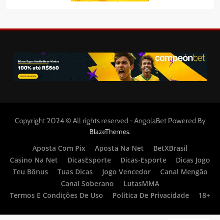
Copyright 2024 © All rights reserved - AngolaBet Powered By
.
BlazeThemes
Aposta Com Pix
Aposta Na Net
BetXBrasil
Casino Na Net
DicasEsporte
Dicas-Esporte
Dicas Jogo
Teu Bônus
Tuas Dicas
Jogo Vencedor
Canal Mengão
Canal Soberano
LutasMMA
Termos E Condições De Uso
Política De Privacidade
18+