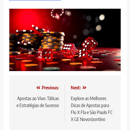
Navegação
Previous:
Next:
de
Apostas ao Vivo: Táticas
Explore as Melhores
e Estratégias de Sucesso
Dicas de Apostas para
artigos
Flu X Fla e São Paulo FC
X GE Novorizontino