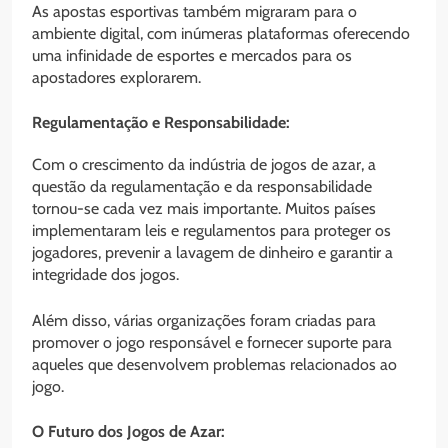
As apostas esportivas também migraram para o
ambiente digital, com inúmeras plataformas oferecendo
uma infinidade de esportes e mercados para os
apostadores explorarem.
Regulamentação e Responsabilidade:
Com o crescimento da indústria de jogos de azar, a
questão da regulamentação e da responsabilidade
tornou-se cada vez mais importante. Muitos países
implementaram leis e regulamentos para proteger os
jogadores, prevenir a lavagem de dinheiro e garantir a
integridade dos jogos.
Além disso, várias organizações foram criadas para
promover o jogo responsável e fornecer suporte para
aqueles que desenvolvem problemas relacionados ao
jogo.
O Futuro dos Jogos de Azar: