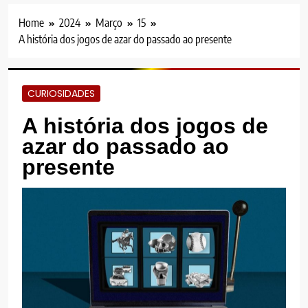
Home
2024
Março
15
A história dos jogos de azar do passado ao presente
CURIOSIDADES
A história dos jogos de
azar do passado ao
presente