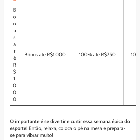
B
ô
n
u
s
a
t
Bônus até R$1.000
100% até R$750
100
é
R
$
1.
0
0
0
O importante é se divertir e curtir essa semana épica do
esporte!
Então, relaxa, coloca o pé na mesa e prepara-
se para vibrar muito!