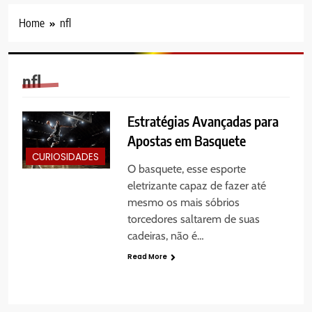
Home
nfl
nfl
Estratégias Avançadas para
Apostas em Basquete
CURIOSIDADES
O basquete, esse esporte
eletrizante capaz de fazer até
mesmo os mais sóbrios
torcedores saltarem de suas
cadeiras, não é…
Read More