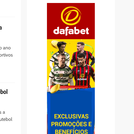
a
 o ano
ortivos
ebol
s a
utebol