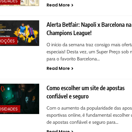
OSIDADES
Read More
Alerta Betfair: Napoli x Barcelona na
Champions League!
MOÇÕES
O início da semana traz consigo mais ofert
especiais! Desta vez, um Super Preço sob
para o favorito Barcelona…
Read More
Como escolher um site de apostas
confiável e seguro
Com o aumento da popularidade das apos
OSIDADES
esportivas online, é fundamental escolher 
de apostas confiável e seguro para…
Read More