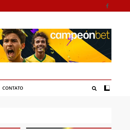
CONTATO