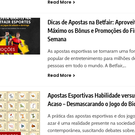
Read More
Dicas de Apostas na Betfair: Aprovei
Máximo os Bônus e Promoções do F
Semana
MOÇÕES
As apostas esportivas se tornaram uma f
popular de entretenimento para milhões d
pessoas em todo o mundo. A Betfair,…
Read More
Apostas Esportivas Habilidade versu
Acaso – Desmascarando o Jogo do Bi
A prática das apostas esportivas e dos jog
azar é uma realidade presente na sociedad
contemporânea, suscitando debates sobre