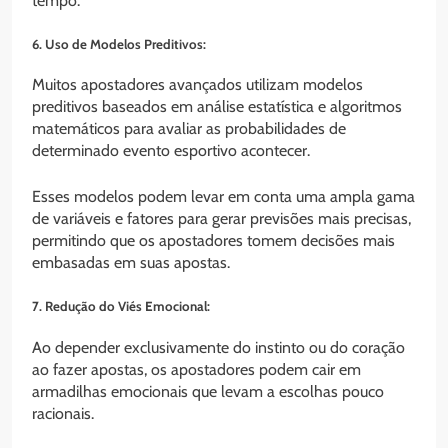
tempo.
6. Uso de Modelos Preditivos:
Muitos apostadores avançados utilizam modelos
preditivos baseados em análise estatística e algoritmos
matemáticos para avaliar as probabilidades de
determinado evento esportivo acontecer.
Esses modelos podem levar em conta uma ampla gama
de variáveis e fatores para gerar previsões mais precisas,
permitindo que os apostadores tomem decisões mais
embasadas em suas apostas.
7. Redução do Viés Emocional:
Ao depender exclusivamente do instinto ou do coração
ao fazer apostas, os apostadores podem cair em
armadilhas emocionais que levam a escolhas pouco
racionais.