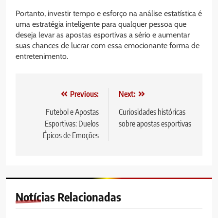
Portanto, investir tempo e esforço na análise estatística é
uma estratégia inteligente para qualquer pessoa que
deseja levar as apostas esportivas a sério e aumentar
suas chances de lucrar com essa emocionante forma de
entretenimento.
Navegação
Previous:
Next:
de
Futebol e Apostas
Curiosidades históricas
Esportivas: Duelos
sobre apostas esportivas
artigos
Épicos de Emoções
Notícias Relacionadas