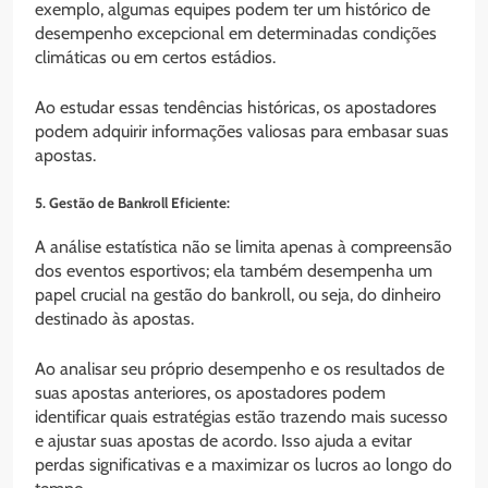
exemplo, algumas equipes podem ter um histórico de
desempenho excepcional em determinadas condições
climáticas ou em certos estádios.
Ao estudar essas tendências históricas, os apostadores
podem adquirir informações valiosas para embasar suas
apostas.
5. Gestão de Bankroll Eficiente:
A análise estatística não se limita apenas à compreensão
dos eventos esportivos; ela também desempenha um
papel crucial na gestão do bankroll, ou seja, do dinheiro
destinado às apostas.
Ao analisar seu próprio desempenho e os resultados de
suas apostas anteriores, os apostadores podem
identificar quais estratégias estão trazendo mais sucesso
e ajustar suas apostas de acordo. Isso ajuda a evitar
perdas significativas e a maximizar os lucros ao longo do