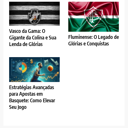
Vasco da Gama: O
Fluminense: O Legado de
Gigante da Colina e Sua
Glórias e Conquistas
Lenda de Glórias
Estratégias Avançadas
para Apostas em
Basquete: Como Elevar
Seu Jogo