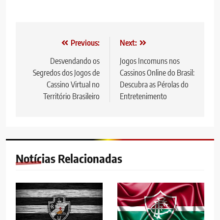
Navegação
Previous:
Next:
de
Desvendando os
Jogos Incomuns nos
Segredos dos Jogos de
Cassinos Online do Brasil:
artigos
Cassino Virtual no
Descubra as Pérolas do
Território Brasileiro
Entretenimento
Notícias Relacionadas