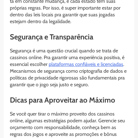
tá em constante mudança, e cada estado tem suas
próprias regras. Por isso, é super importante estar por
dentro das leis locais pra garantir que suas jogadas
estejam dentro da legalidade.
Segurança e Transparência
Segurança é uma questão crucial quando se trata de
cassinos online. Pra garantir uma experiência positiva, é
essencial escolher
plataformas confiáveis e licenciadas
.
Mecanismos de segurança como criptografia de dados e
políticas de privacidade rigorosas são fundamentais pra
garantir que o jogo seja justo e seguro.
Dicas para Aproveitar ao Máximo
Se você quer tirar o máximo proveito dos cassinos
online, algumas estratégias podem ajudar. Gerencie seu
orçamento com responsabilidade, conheça bem as
regras dos jogos e aproveite as promoções e bônus