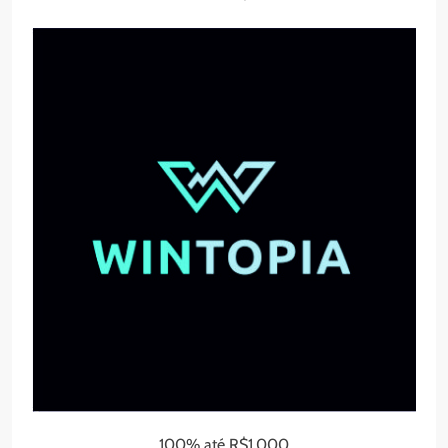
100% até R$1.000