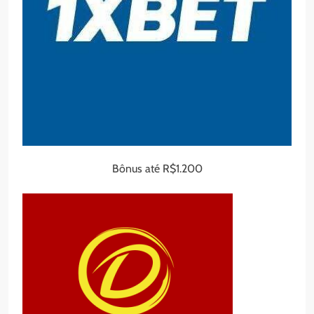
Bônus até R$1.200