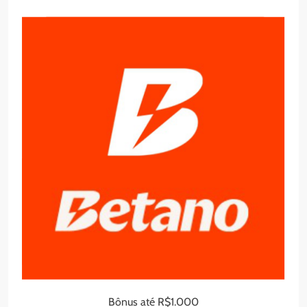
Bônus até R$1.000