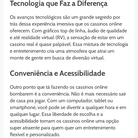
Tecnologia que Faz a Diferença
Os avanços tecnológicos são um grande segredo por
trás dessa experiência imersiva que os cassinos online
oferecem. Com gráficos top de linha, áudio de qualidade
e até realidade virtual (RV), a sensação de estar em um
cassino real é quase palpável. Essa mistura de tecnologia
e entretenimento cria uma atmosfera que atrai um
monte de gente em busca de diversão virtual.
Conveniência e Acessibilidade
Outro ponto que tá fazendo os cassinos online
bombarem é a conveniência. Não é mais necessário sair
de casa pra jogar. Com um computador, tablet ou
smartphone, você pode se divertir a qualquer hora e em
qualquer lugar. Essa liberdade de escolha e a
acessibilidade tornam os cassinos online uma opção
super atraente para quem quer um entretenimento
flexível e personalizado.